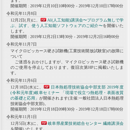
ます。
開催期間 : 2019年12月10日10時00分 - 2019年12月10日17時00分
令和元年11月8日
12月2日(月)に、
AI(人工知能)講演会〜プログラム無しで学
ぶ、試す、使う人工知能ソフトウェアのご紹介〜
を開催いた
します。
開催期間 : 2019年12月2日13時30分 - 2019年12月2日16時00分
令和元年11月7日
マイクロビッカース硬さ試験機(工業技術開放試験室)の故障に
ついて
ご迷惑をおかけしますが、マイクロビッカース硬さ試験機
のご使用を停止しております。復旧次第HPに掲載いたしま
す。
令和元年11月6日
12月18日(水)に、
日本熱処理技術協会中部支部 2019年度
(令和元年度)岐阜セミナー 「現場で役立つ熱処理・表面改質
の基礎と応用」
が開催されます(主催:一般社団法人日本熱処理
技術協会中部支部)。
開催期間 : 2019年12月18日09時30分 - 2019年12月18日17時00分
令和元年11月1日
12月5日(木)に、
岐阜県産業技術総合センター 繊維講演会
を開催いたします。