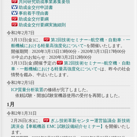
共同研究助成事業募集要領
助成金交付申請書
事前着手理由書
助成金交付要綱
助成金交付要綱実施細則
令和2年2月7日
3月13日(金)に、
第2回技術セミナー~航空機・自動車・一
般機械における軽量高強度化について~
を開催いたします。
開催期間 : 2020年3月13日13時00分 - 2020年3月13日17時00分
※中止のお知らせ : 2020年3月2日12時00分
3月13日(金)開催予定の
第2回技術セミナー~航空機・自動
車・一般機械における軽量高強度化について~
は、昨今の社会
情勢を鑑み、中止いたします。
令和2年2月5日
ICP質量分析装置
の修繕が完了しました。
依頼試験・開放試験室機器使用の受付を再開しました。
1月
令和2年1月31日
2月26日(水)に、
ぎふ技術革新センター運営協議会 新技術
講演会【車載機器 EMC 試験設備紹介セミナー】
を開催いたし
ます。