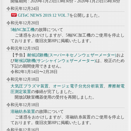
開催期間 : 2020年1月23日13時30分 - 2020年1月23日15時30分
令和元年12月24日
GITeC NEWS 2019.12 VOL.7
を公開しました。
令和元年12月20日
5軸NC加工機
の故障について
ご迷惑をおかけしますが、5軸NC加工機のご使用を停止し
ております。復旧次第HPに掲載いたします。
令和元年12月19日
【予告】
耐候試験機(スーパーキセノンウェザーメーター)
およ
び
耐候試験機(サンシャインウェザーメーター)
は、校正のため
下記の期間使用できません。
令和2年1月14日〜2月28日
令和元年12月18日
大気圧プラズマ装置
、
オージェ電子分光分析装置
、
摩擦耐電
圧測定装置
の修繕が完了しました。
開放試験室機器使用の受付を再開しました。
令和元年12月18日
溶融紡糸装置
の故障について
ご迷惑をおかけしますが、溶融紡糸装置のご使用を停止し
ております。復旧次第HPに掲載いたします。
令和元年12月16日