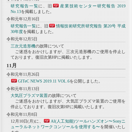
研究報告一覧
に、旧
産業技術センター研究報告 2019
No.13
を掲載しました。
令和元年12月16日
研究報告一覧
に、旧
情報技術研究所研究報告 第20号 平成
30年度
を掲載しました。
令和元年12月5日
三次元造形機
の故障について
ご迷惑をおかけしますが、三次元造形機のご使用を停止し
ております。復旧次第HPに掲載いたします。
11月
令和元年11月26日
GITeC NEWS 2019.11 VOL.6
を公開しました。
令和元年11月13日
大気圧プラズマ装置
の故障について
ご迷惑をおかけしますが、大気圧プラズマ装置のご使用を
停止しております。復旧次第HPに掲載いたします。
令和元年11月8日
12月10日(月)に、
AI(人工知能)ツールハンズオン〜Sonyニ
ューラルネットワークコンソールを使用する〜
を開催いたし