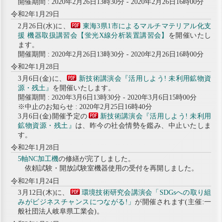
開催期間 : 2020年2月26日13時30分 - 2020年2月26日16時00分
令和2年1月29日
2月26日(水)に、
東海3県1市によるマルチマテリアル化支
援 機器取扱講習会【蛍光X線分析装置講習会】
を開催いたし
ます。
開催期間 : 2020年2月26日13時30分 - 2020年2月26日16時00分
令和2年1月28日
3月6日(金)に、
新技術講演会『活用しよう! 未利用鉱物資
源・残土』
を開催いたします。
開催期間 : 2020年3月6日13時30分 - 2020年3月6日15時00分
※中止のお知らせ : 2020年2月25日16時40分
3月6日(金)開催予定の
新技術講演会『活用しよう! 未利用
鉱物資源・残土』
は、昨今の社会情勢を鑑み、中止いたしま
す。
令和2年1月28日
5軸NC加工機
の修繕が完了しました。
依頼試験・開放試験室機器使用の受付を再開しました。
令和2年1月24日
3月12日(木)に、
環境技術研究会講演会「SDGsへの取り組
みがビジネスチャンスにつながる!」
が開催されます(主催:一
般社団法人岐阜県工業会)。