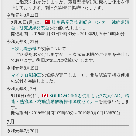
ご迷惑をおかけしますが、落錘型衝撃試験機のご使用を停
止しております。復旧次第HPに掲載いたします。
令和元年8月22日
9月30日(月)に、
岐阜県産業技術総合センター 繊維講演
会・研究成果発表会
を開催いたします。
開催期間 : 2019年9月30日13時30分 - 2019年9月30日16時40分
令和元年8月21日
三次元造形機
の故障について
ご迷惑をおかけしますが、三次元造形機のご使用を停止し
ております。復旧次第HPに掲載いたします。
令和元年8月19日
マイクロX線CT
の修繕が完了しました。開放試験室機器使用
の受付を再開しました。
令和元年8月2日
9月6日(金)に、
SOLIDWORKSを使用した3次元CAD、構
造・熱流体・樹脂流動解析操作体験セミナー
を開催いたしま
す。
開催期間 : 2019年9月6日09時30分 - 2019年9月6日16時30分
7月
令和元年7月30日