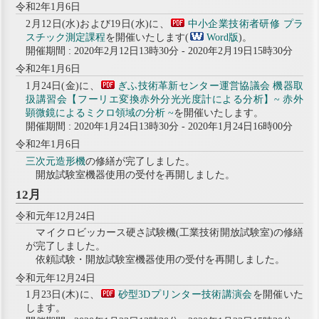
令和2年1月6日
2月12日(水)および19日(水)に、
中小企業技術者研修 プラ
スチック測定課程
を開催いたします(
Word版
)。
開催期間 : 2020年2月12日13時30分 - 2020年2月19日15時30分
令和2年1月6日
1月24日(金)に、
ぎふ技術革新センター運営協議会 機器取
扱講習会【フーリエ変換赤外分光光度計による分析】~ 赤外
顕微鏡によるミクロ領域の分析 ~
を開催いたします。
開催期間 : 2020年1月24日13時30分 - 2020年1月24日16時00分
令和2年1月6日
三次元造形機
の修繕が完了しました。
開放試験室機器使用の受付を再開しました。
12月
令和元年12月24日
マイクロビッカース硬さ試験機(工業技術開放試験室)の修繕
が完了しました。
依頼試験・開放試験室機器使用の受付を再開しました。
令和元年12月24日
1月23日(木)に、
砂型3Dプリンター技術講演会
を開催いた
します。