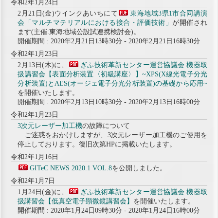
令和2年1月24日
2月21日(金)ウインクあいちにて
東海地域3県1市合同講演
会「マルチマテリアルにおける接合・評価技術」
が開催され
ます(主催:東海地域公設試連携検討会)。
開催期間 : 2020年2月21日13時30分 - 2020年2月21日16時30分
令和2年1月23日
2月13日(木)に、
ぎふ技術革新センター運営協議会 機器取
扱講習会【表面分析装置〈初級講座〉】~XPS(X線光電子分光
分析装置)とAES(オージェ電子分光分析装置)の基礎から応用~
を開催いたします。
開催期間 : 2020年2月13日10時30分 - 2020年2月13日16時00分
令和2年1月23日
3次元レーザー加工機
の故障について
ご迷惑をおかけしますが、3次元レーザー加工機のご使用を
停止しております。復旧次第HPに掲載いたします。
令和2年1月16日
GITeC NEWS 2020.1 VOL.8
を公開しました。
令和2年1月7日
1月24日(金)に、
ぎふ技術革新センター運営協議会 機器取
扱講習会【低真空電子顕微鏡講習会】
を開催いたします。
開催期間 : 2020年1月24日09時30分 - 2020年1月24日16時00分