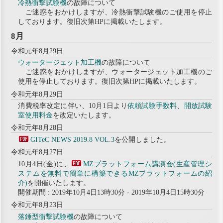
冷熱衝撃試験機
の故障について
ご迷惑をおかけしますが、冷熱衝撃試験機のご使用を停止
しております。復旧次第HPに掲載いたします。
8月
令和元年8月29日
ウォータージェット加工機
の故障について
ご迷惑をおかけしますが、ウォータージェット加工機のご
使用を停止しております。復旧次第HPに掲載いたします。
令和元年8月29日
消費税率改定に伴い、10月1日より
依頼試験手数料
、
開放試験
室使用料金
を改定いたします。
令和元年8月28日
GITeC NEWS 2019.8 VOL.3
を公開しました。
令和元年8月27日
10月4日(金)に、
MZプラットフォーム講演会(生産管理シ
ステムを無料で簡単に構築できるMZプラットフォームの紹
介)
を開催いたします。
開催期間 : 2019年10月4日13時30分 - 2019年10月4日15時30分
令和元年8月23日
落錘型衝撃試験機
の故障について