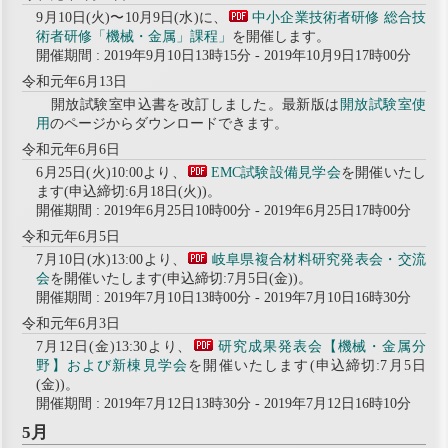
9月10日(火)〜10月9日(水)に、
中小企業技術者研修 総合技
術者研修「機械・金属」課程」
を開催します。
開催期間 : 2019年9月10日13時15分 - 2019年10月9日17時00分
令和元年6月13日
開放試験室申込書を改訂しました。最新版は
開放試験室使
用
のページからダウンロードできます。
令和元年6月6日
6月25日(火)10:00より、
EMC試験設備見学会
を開催いたし
ます(申込締切:6月18日(火))。
開催期間 : 2019年6月25日10時00分 - 2019年6月25日17時00分
令和元年6月5日
7月10日(水)13:00より、
岐阜県複合材料研究発表会・交流
会
を開催いたします(申込締切:7月5日(金))。
開催期間 : 2019年7月10日13時00分 - 2019年7月10日16時30分
令和元年6月3日
7月12日(金)13:30より、
研究成果発表会【機械・金属分
野】および新棟見学会
を開催いたします(申込締切:7月5日
(金))。
開催期間 : 2019年7月12日13時30分 - 2019年7月12日16時10分
5月