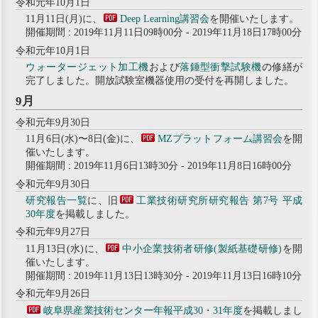
令和元年10月1日
11月11日(月)に、
Deep Learning講習会
を開催いたします。
開催期間 : 2019年11月11日09時00分 - 2019年11月18日17時00分
令和元年10月1日
ウォータージェット加工機
および
落錘型衝撃試験機
の修繕が
完了しました。開放試験室機器使用の受付を再開しました。
9月
令和元年9月30日
11月6日(水)〜8日(金)に、
MZプラットフォーム講習会
を開
催いたします。
開催期間 : 2019年11月6日13時30分 - 2019年11月8日16時00分
令和元年9月30日
研究報告一覧
に、旧
工業技術研究所研究報告 第7号 平成
30年度
を掲載しました。
令和元年9月27日
11月13日(水)に、
中小企業技術者研修(製紙基礎研修)
を開
催いたします。
開催期間 : 2019年11月13日13時30分 - 2019年11月13日16時10分
令和元年9月26日
岐阜県産業技術センター年報平成30・31年度
を掲載しまし