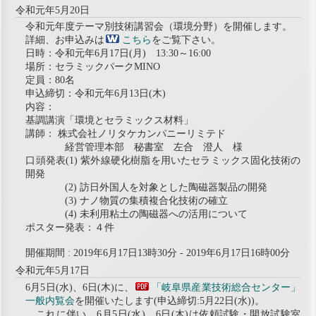
令和元年5月20日
令和元年度テーマ別技術講習会（環境分野）を開催します。
詳細、お申込みは
こちら
をご覧下さい。
日時：令和元年6月17日(月) 13:30～16:00
場所：セラミックパークMINO
定員：80名
申込締切：令和元年6月13日(木)
内容：
基調講演「環境とセラミックス材料」
講師： 株式会社ノリタケカンパニーリミテド
経営管理本部 秘書室 左合 澄人 様
口頭発表(1) 紫外線硬化樹脂を用いたセラミックス固化技術の
開発
(2) 訪日外国人を対象とした陶磁器製品の開発
(3) ナノ物質の集積複合化技術の確立
(4) 未利用粘土の陶磁器への活用について
ポスター発表：４件
開催期間 : 2019年6月17日13時30分 - 2019年6月17日16時00分
令和元年5月17日
6月5日(水)、6日(木)に、
「岐阜県産業技術総合センター」
一般内覧会
を開催いたします(申込締切:5月22日(水))。
これに伴い、6月5日(水)、6日(木)は依頼試験・開放試験室