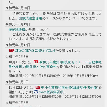
た。
令和元年9月20日
消費税改定に伴い、開放試験室申込書の改訂版を掲載しま
した。
開放試験室使用
のページからダウンロードできます。
令和元年9月19日
振動試験機
の故障について
ご迷惑をおかけしますが、振動試験機のご使用を停止して
おります。復旧次第HPに掲載いたします。
令和元年9月17日
GITeC NEWS 2019.9 VOL.4
を公開しました。
令和元年9月6日
10月1日(火)に、
令和元年度第1回技術セミナー〜自動車軽
量化技術の最前線とその実例〜
を開催いたします(募集締切:9
月27日)。
開催期間 : 2019年10月1日13時00分 - 2019年10月1日17時00分
令和元年9月6日
11月12日(火)に、
中小企業技術者研修(繊維初任者研修)
を
開催いたします(
Word版募集要項
)。
開催期間 : 2019年11月12日09時20分 - 2019年11月12日16時10分
令和元年9月6日