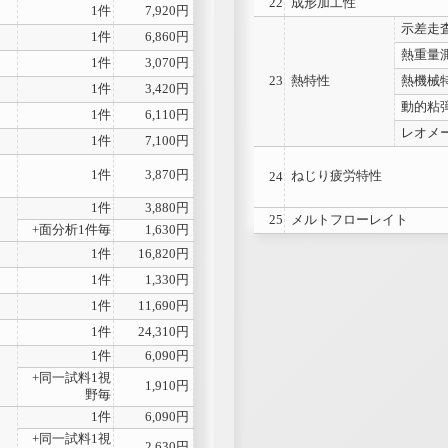
22
成形加工性
1件
7,920円
示差走
1件
6,860円
熱重量
1件
3,070円
23
熱特性
熱機械
1件
3,420円
動的粘
1件
6,110円
レオメ
1件
7,100円
1件
3,870円
ねじり疲労特性
24
1件
3,880円
25
メルトフローレイト
+面分析1件毎
1,630円
1件
16,820円
1件
1,330円
1件
11,690円
1件
24,310円
1件
6,090円
+同一試料1視
1,910円
野毎
1件
6,090円
+同一試料1視
2,630円