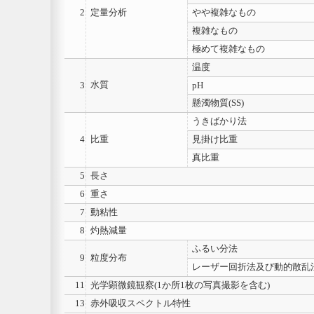
2
定量分析
やや複雑なもの
複雑なもの
極めて複雑なもの
温度
水質
3
pH
懸濁物質(SS)
うきばかり法
4
比重
見掛け比重
真比重
5
長さ
6
重さ
7
動粘性
8
灼熱減量
ふるい分法
9
粒度分布
レーザー回折法及び動的散乱
11
光学顕微鏡観察(1か所1枚の写真撮影を含む)
13
赤外吸収スペクトル特性