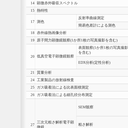
14
顕微赤外吸収スペクトル
15
熱特性
反射率曲線測定
17
測色
簡易色差計による測色
18
赤外線熱画像分析
19
原子間力顕微鏡観察(1か所1枚の写真撮影を含む)
表面観察(1か所1枚の写真撮影
を含む)
低真空電子顕微鏡観察
20
EDX分析(定性分析)
21
質量分析
24
工業製品の放射線検査
25
ガス吸着法による比表面積測定
26
ガス吸着法による細孔径分布測定
SEM観察
三次元粗さ解析電子顕
粗さ解析
27
微鏡