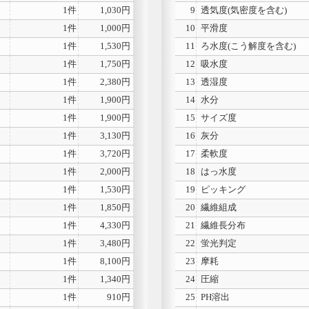
1件
1,030円
9
透気度(気密度を含む)
1件
1,000円
10
平滑度
1件
1,530円
11
ろ水度(こう解度を含む)
1件
1,750円
12
吸水度
1件
2,380円
13
透湿度
1件
1,900円
14
水分
1件
1,900円
15
サイズ度
1件
3,130円
16
灰分
1件
3,720円
17
柔軟度
1件
2,000円
18
はっ水度
1件
1,530円
19
ピッキング
1件
1,850円
20
繊維組成
1件
4,330円
21
繊維長分布
1件
3,480円
22
蛍光判定
1件
8,100円
23
摩耗
1件
1,340円
24
圧縮
1件
910円
25
PH溶出