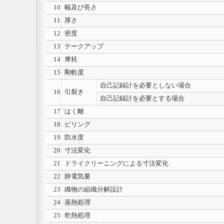
10
幅及び長さ
11
厚さ
12
密度
13
テークアップ
14
摩耗
15
剛軟度
自己記録計を必要としない場合
16
引裂き
自己記録計を必要とする場合
17
はく離
18
ピリング
19
防水度
20
寸法変化
21
ドライクリーニングによる寸法変化
22
静電気量
23
織物の組織分解設計
24
蒸熱処理
25
乾熱処理