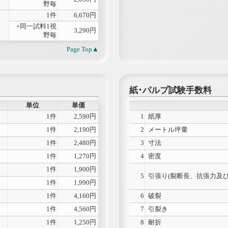
野毎
1件
6,670円
+同一試料1視
3,290円
野毎
Page Top
紙･パルプ試験手数料
単位
単価
1件
2,590円
1
紙厚
1件
2,190円
2
メートル坪量
1件
2,480円
3
寸法
1件
1,270円
4
密度
1件
1,900円
5
引張り(裂断長、抗張力及び
1件
1,990円
1件
4,160円
6
破裂
1件
4,560円
7
引裂き
1件
1,250円
8
耐折