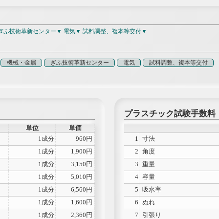
ぎふ技術革新センター
電気
試料調整、複本等交付
機械・金属
ぎふ技術革新センター
電気
試料調整、複本等交付
プラスチック試験手数料
単位
単価
1成分
960円
1
寸法
1成分
1,900円
2
角度
1成分
3,150円
3
重量
1成分
5,010円
4
容量
1成分
6,560円
5
吸水率
1成分
1,600円
6
ぬれ
1成分
2,360円
7
引張り