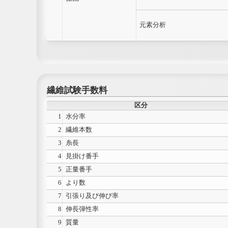
元素分析
繊維試験手数料
区分
1
水分率
2
繊維本数
3
糸長
4
見掛け番手
5
正量番手
6
より数
7
引張り及び伸び率
8
伸長弾性率
9
質量