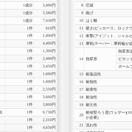
1成分
3,490円
8
圧縮
1成分
5,580円
9
曲げ
1成分
7,430円
10
はく離
1件
610円
11
硬さ(ビッカース、ロックウ
1件
1,400円
12
衝撃(アイゾット、シャルピ
1件
4,400円
13
摩耗(テーバー：摩耗輪が必
1件
1,300円
熱変形
1件
2,490円
14
熱変形
ビカッ
1件
3,450円
ボール
1件
1,690円
15
耐薬品性
1件
1,600円
16
耐熱性
1件
2,550円
17
耐寒性
1件
3,660円
18
耐油性
1件
3,800円
19
耐久性
法
1件
6,730円
耐候堅ろう度(ウェザー)(
20
が必要)
1件
2,310円
21
流れ性
1件
4,650円