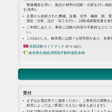
整備機器を用い、製品や材料の試験・分析を行い成績
す(有料)。
企業から依頼された機械、金属、化学、繊維、紙、電
測定・分析、設計・加工を行い、試験成績報告書を発
ご利用にあたり、事前に試験の内容や手数料などにつ
い。
このほかにも、岐阜県には様々な研究所があり、各業
依頼試験ガイドブック
R7.8.1改訂
岐阜県企画経済関係手数料徴収条例
受付
まずはお電話等でご連絡ください。ご来所日の調整を
程等によってはご希望にそえない場合もあります)。
EMC試験の空き状況確認とお申し込みは【
こちら
】か