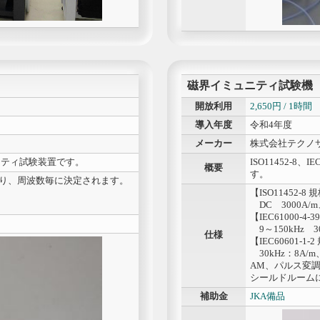
磁界イミュニティ試験機
開放利用
2,650円 / 1時間
導入年度
令和4年度
メーカー
株式会社テクノ
ュニティ試験装置です。
ISO11452-8
概要
す。
であり、周波数毎に決定されます。
【ISO11452-8 
DC 3000A/m、
【IEC61000-4-
9～150kHz 30
仕様
【IEC60601-1-
30kHz：8A/m、1
AM、パルス変
シールドルーム
補助金
JKA備品