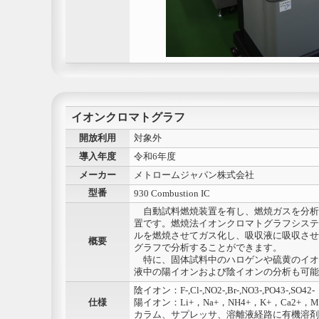
イオンクロマトグラフ
開放利用
対象外
導入年度
令和6年度
メーカー
メトロームジャパン株式会社
型番
930 Combustion IC
自動試料燃焼装置を有し、燃焼ガスを分析
置です。燃焼法イオンクロマトグラフシステ
ルを燃焼させてガス化し、吸収液に吸収させ
概要
グラフで分析することができます。
特に、固体試料中のハロゲンや硫黄のイオ
液中の陽イオンおよび陰イオンの分析も可能
陰イオン：F-,Cl-,NO2-,Br-,NO3-,PO43-,SO42-
仕様
陽イオン：Li+，Na+，NH4+，K+，Ca2+，M
カラム、サプレッサ、溶離液経路に有機溶剤