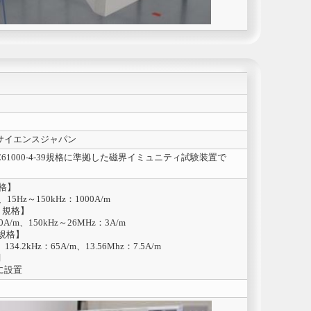
サイエンスジャパン
、IEC61000-4-39規格に準拠した磁界イミュニティ試験装置で
規格】
15Hz～150kHz：1000A/m
39 規格】
A/m、150kHz～26MHz：3A/m
2 規格】
34.2kHz：65A/m、13.56Mhz：7.5A/m
調
に設置