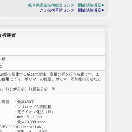
岐阜県産業技術総合センター開放試験機器
ぎふ技術革新センター開放試験機器
分析装置
作所
NX
での加熱で気化する成分の定性・定量分析を行う装置です。ま
の併用により、ポリマーの推定、ポリマー添加物の分析など
ち、熱分解分析、熱脱着分析 等
温度 ：最高450℃
 ：プリロッド付四重極
 ：電子イオン化法（EI）
m/z 1.5～1,090
最大20,000 u/sec
3030D, Frontier Lab.）
 ：室温+10～1,050℃