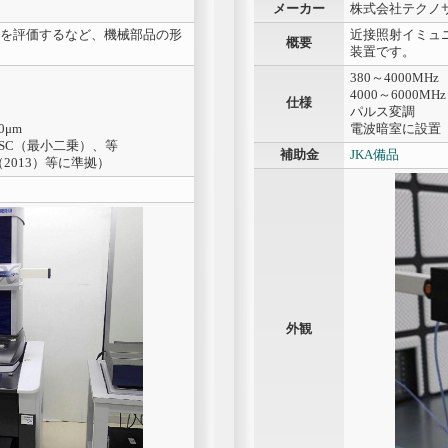
メーカー
株式会社テクノ
を評価するなど、機械部品の形
近接照射イミュニテ
概要
装置です。
380～4000MHz 
4000～6000MHz
仕様
パルス変調
μm
電波暗室に設置
C（最小二乗）、等
補助金
JKA備品
2013）等に準拠）
外観