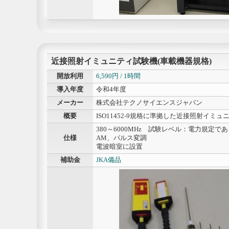
近接照射イミュニティ試験機(車載機器規格)
開放利用
6,590円 / 1時間
導入年度
令和4年度
メーカー
株式会社テクノサイエンスジャパン
概要
ISO11452-9規格に準拠した近接照射イミ
380～6000MHz 試験レベル：電力規定
仕様
AM、パルス変調
電波暗室に設置
補助金
JKA備品