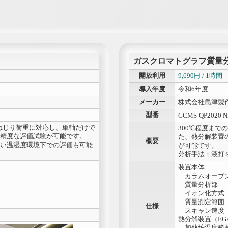
ガスクロマトグラフ質量
開放利用
9,690円 / 1時間
導入年度
令和6年度
メーカー
株式会社島津製
型番
GCMS-QP2020 
のねじり荷重に対応し、単軸だけで
300℃程度ま
精度な評価試験が可能です。
た、熱分解装置
概要
い温湿度環境下での評価も可能
が可能です。
分析手法：液打
装置本体
カラムオーブン
質量分析部
イオン化方式
質量測定範囲 ：
仕様
スキャン速度 ：
熱分解装置（EGA/PY-
加熱炉温度範囲