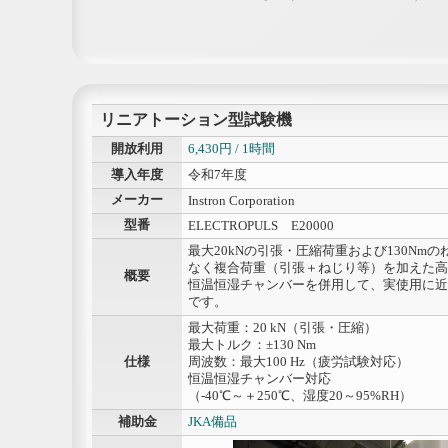
リニアトーション型試験機
開放利用
6,430円 / 1時間
導入年度
令和7年度
メーカー
Instron Corporation
型番
ELECTROPULS E20000
最大20kNの引張・圧縮荷重および130Nm
なく複合荷重（引張＋ねじり等）を加えた高
概要
恒温恒湿チャンバーを併用して、実使用に近
です。
最大荷重：20 kN（引張・圧縮）
最大トルク：±130 Nm
仕様
周波数：最大100 Hz（疲労試験対応）
恒温恒湿チャンバー対応
（-40℃～＋250℃、湿度20～95%RH）
補助金
JKA備品