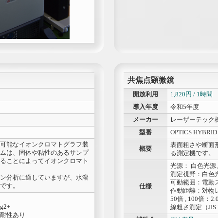
共焦点顕微鏡
開放利用
1,820円 / 1時間
導入年度
令和5年度
メーカー
レーザーテック
型番
OPTICS HYBR
可能なイオンクロマトグラフ装
表面粗さや断面
概要
ムは、固体や粘性のあるサンプ
る測定機です。
ることによってイオンクロマト
光源： 白色光
測定視野：白色光源
ン分析に適していますが、水溶
可動範囲：電動ステ
です。
仕様
作動距離：対物レン
50倍 , 100倍：2
g2+
線粗さ測定（JIS
耐性あり