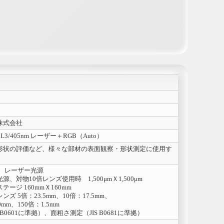
株式会社
ID L3/405nm レーザー＋RGB（Auto）
形状の評価など、様々な部材の表面観察・形状測定に使用す
源、レーザー光源
、対物10倍レンズ使用時 1,500μmＸ1,500μm
ージ 160mmＸ160mm
ズ 5倍：23.5mm、10倍：17.5mm、
.0mm、150倍：1.5mm
 B0601に準拠）、面粗さ測定（JIS B0681に準拠）