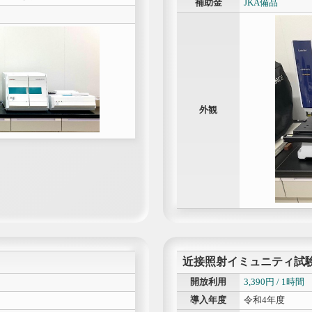
補助金
JKA備品
外観
近接照射イミュニティ試験
開放利用
3,390円 / 1時間
導入年度
令和4年度