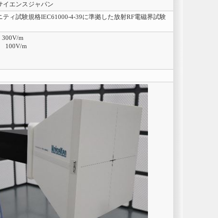
サイエンスジャパン
ィ試験規格IEC61000-4-39に準拠した放射RF電磁界試験
300V/m
 100V/m