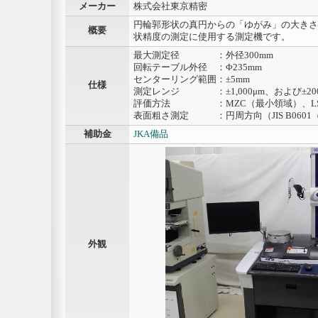
メーカー
株式会社東京精密
円輪郭形状の真円からの「ゆがみ」の大きさ
概要
状精度の測定に使用する測定機です。
最大測定径 ：外径300mm
回転テーブル外径 ：Φ235mm
センターリング範囲：±5mm
仕様
測定レンジ ：±1,000μm、および±200
評価方法 ：MZC（最小領域）、LS
表面粗さ測定 ：円周方向（JIS B0601（
補助金
JKA備品
外観