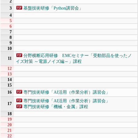
2
3
基盤技術研修「Python講習会」
4
5
6
7
8
9
10
分野横断応用研修 EMCセミナー「受動部品を使ったノ
11
イズ対策 ～電源ノイズ編～」課程
12
13
14
15
16
専門技術研修「AI活用（作業分析）講習会」
専門技術研修「AI活用（作業分析）講習会」
17
専門技術研修「機械・金属」課程
18
19
20
21
22